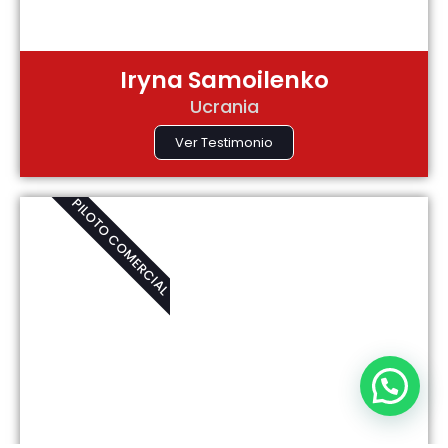
Iryna Samoilenko
Ucrania
Ver Testimonio
PILOTO COMERCIAL